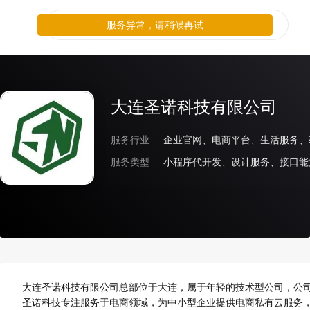
服务异常，请稍候再试
大连圣诺科技有限公司
服务行业
企业官网、电商平台、生活服务、
服务类型
小程序代开发、设计服务、接口能
大连圣诺科技有限公司总部位于大连，属于年轻的技术型公司，公司
圣诺科技专注服务于电商领域，为中小型企业提供电商私有云服务，