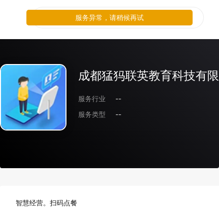
服务异常，请稍候再试
成都猛犸联英教育科技有限
服务行业
--
服务类型
--
智慧经营。扫码点餐