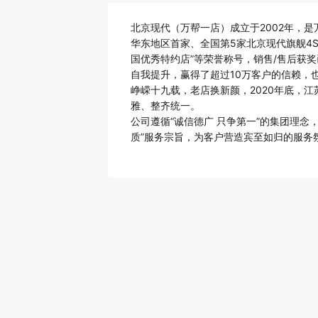
北京现代（万帮一店）成立于2002年，
华东地区首家、全国第5家北京现代旗舰4
国优秀特约店”等荣誉称号，销售/售后获
自我提升，赢得了超过10万客户的信赖，
峥嵘十九载，老店换新颜，2020年底，
雅、整齐统一。
公司遵循“诚信德广 只争第一”的集团理
质”服务宗旨，为客户营造宾至如归的服务