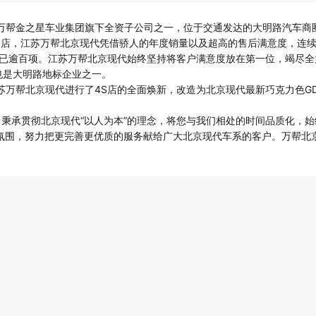
是万帮金之星车业集团旗下全资子公司之一，位于交通发达的大明路汽车商
S店，江苏万帮北京现代凭借骄人的年度销量以及超高的售后满意度，连续数
奖已逾百项。江苏万帮北京现代始终坚持将客户满意度放在第一位，竭尽
也是大明路地标企业之一。
江苏万帮北京现代进行了4S店的全面焕新，改造为北京现代最新巧克力色G
念，秉承贯彻北京现代“以人为本”的理念，将您与我们相处的时间品质化，
氛围，努力把更完善更优质的服务献给广大北京现代车系的客户。万帮北