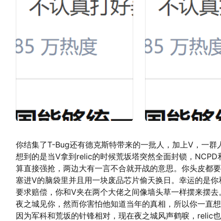
你结集了T-Bug还有德克斯特带来的一批人，加上V，一群
想到的是当V拿到relic的时候荒坂塔突然全面封锁，N
算直接强抢，两边大有一言不合就开战的意思。你头皮都要炸
塞进V的脑袋里并且用一块废品芯片偷天换日。幸运的是你和
要求赔偿，你和V夹在两个大佬之间像墙头草一样摆来摆去
夜之城见你，然而你害怕他知道当年的真相，所以你一直想
因为军科和荒坂的针锋相对，现在夜之城风声鹤唳，reli