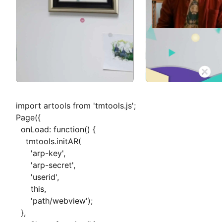
import artools from 'tmtools.js';
Page({
onLoad: function() {
tmtools.initAR(
'arp-key',
'arp-secret',
'userid',
this,
'path/webview');
},