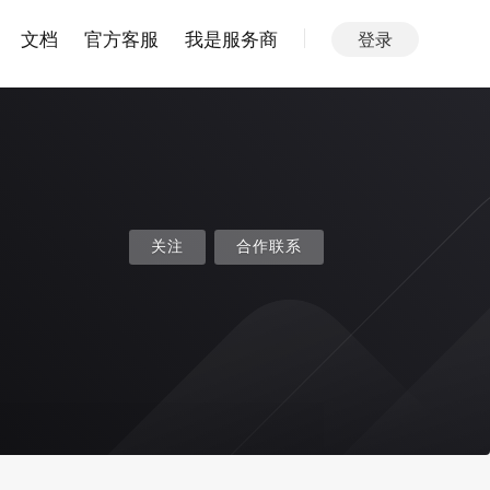
文档
官方客服
我是服务商
登录
关注
合作联系