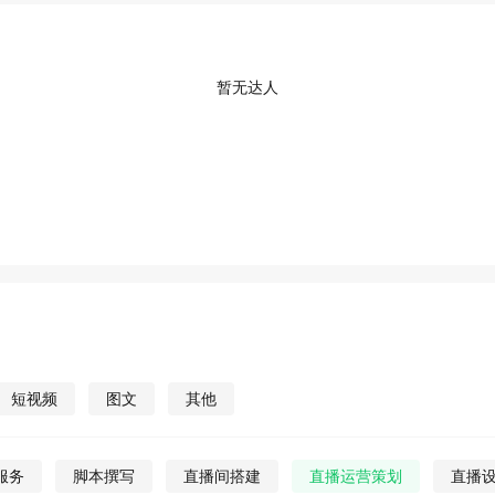
暂无达人
短视频
图文
其他
服务
脚本撰写
直播间搭建
直播运营策划
直播