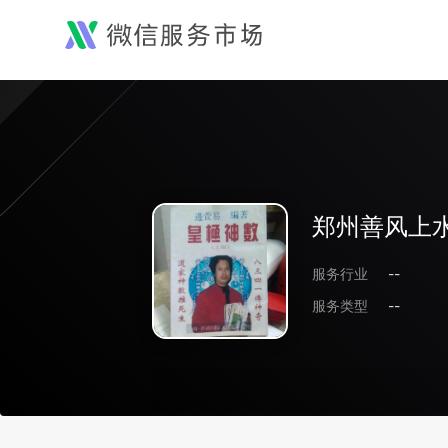
郑州善风上
服务行业
--
服务类型
--