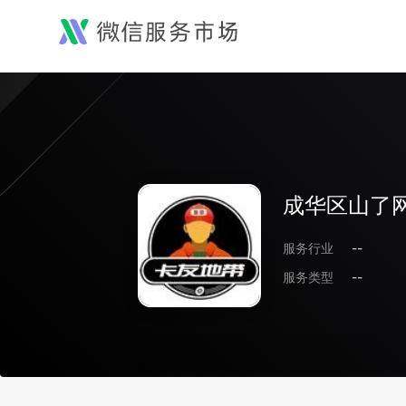
成华区山了
服务行业
--
服务类型
--