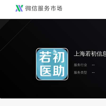
上海若初信
服务行业
--
服务类型
--