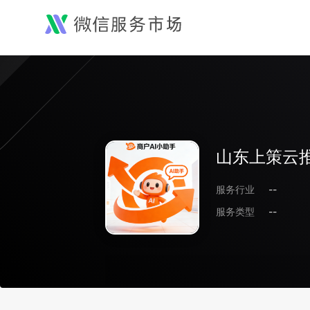
山东上策云
服务行业
--
服务类型
--