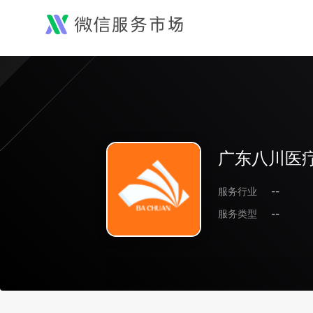
广东八川医
服务行业
--
服务类型
--