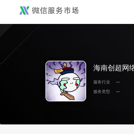
海南创超网
服务行业
--
服务类型
--