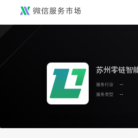
苏州零链智
服务行业
--
服务类型
--