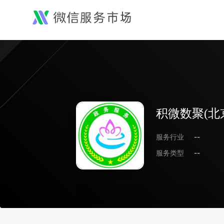
积微数聚(北
服务行业
--
服务类型
--