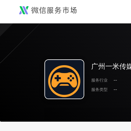
广州一米传
服务行业
--
服务类型
--