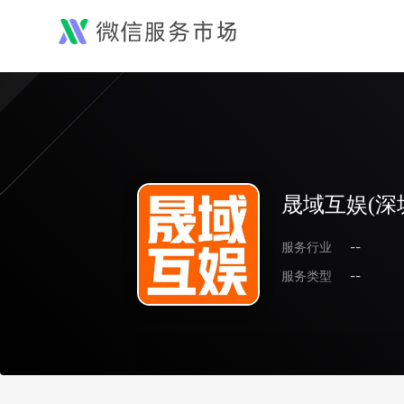
晟域互娱(深
服务行业
--
服务类型
--