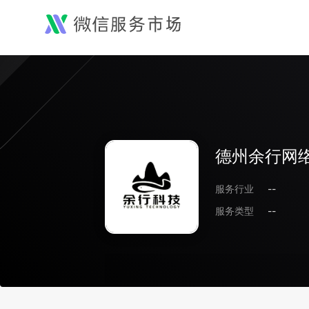
德州余行网
服务行业
--
服务类型
--