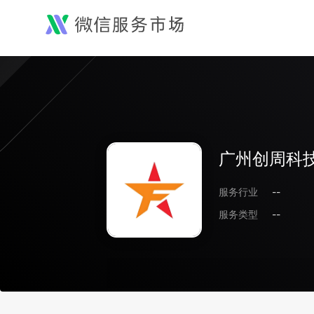
广州创周科
服务行业
--
服务类型
--