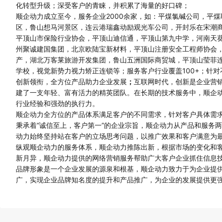
化转型升级；深受客户的青睐，并积累了海量的好口碑；
顺企动力成立至今，服务企业2000余家，如：平煤氯碱公司，平
区，鲁山想马河景区，连云港瑞鑫动励观光车公司，开封乐在宋潮
平顶山市保险行业协会，平顶山迪信通，平顶山第九中学，河南天
州聚诚建国集团，北京欧陆宝新材料，平顶山注册安全工程师协会
产，湖北万客莱旅游开发集团，鲁山五洲国际商贸城，平顶山莹菲
学校，视觉新势力视力矫正连锁等；服务客户行业覆盖100+；针
创新领衔，全方位产品助力企业发展
；
互联网时代，创新是企业营
建了一支年轻、富有活力的精英团队。在长期的技术服务中，顺企
行业经验和强劲的执行力。
顺企动力全方位的产品体系满足客户的不同需求，针对客户具体需
秉承着“诚信至上，客户第一”的企业宗旨，顺企动力从产品和服务
动力始终坚持站在客户的立场思考问题，以推广效果和客户满意为
纵观顺企动力的服务体系，顺企动力推陈出新，根据市场的变化和
新月异，顺企动力提供的网络营销服务帮助广大客户企业抓住信息
品牌形象是一个企业发展的源泉和根基，顺企动力致力于为企业提
广，实现企业品牌知名度的提升和产品推广，为企业的发展提供更