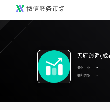
天府逍遥(成
服务行业
--
服务类型
--