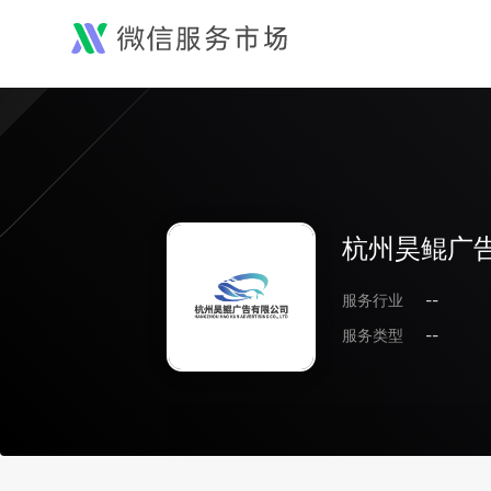
杭州昊鲲广
服务行业
--
服务类型
--