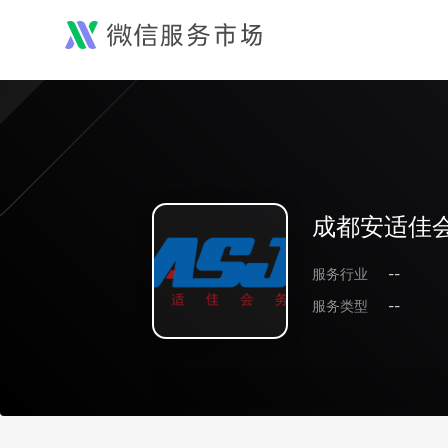
成都安适佳
服务行业
--
服务类型
--