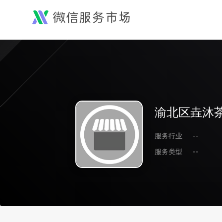
渝北区垚沐茶
服务行业
--
服务类型
--