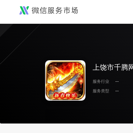
上饶市千腾
服务行业
--
服务类型
--