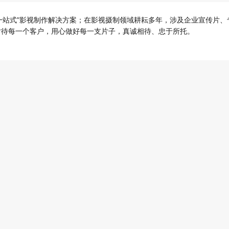
“一站式”影视制作解决方案；
在影视摄制领域耕耘多年，涉及
企业宣传片、
对待每一个客户，用心做好每一支片子，真诚相待、忠于所托。