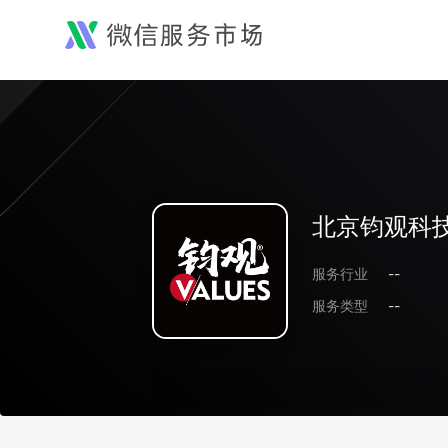
北京钧观科
服务行业
--
服务类型
--