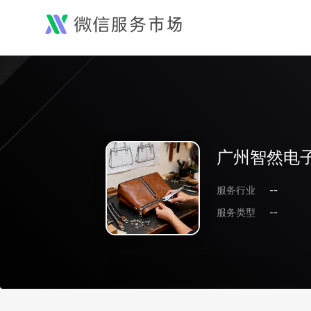
广州智然电
服务行业
--
服务类型
--