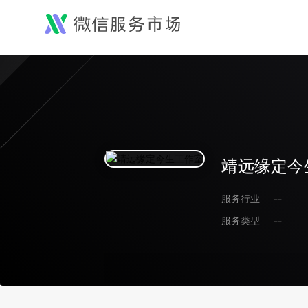
靖远缘定今
服务行业
--
服务类型
--