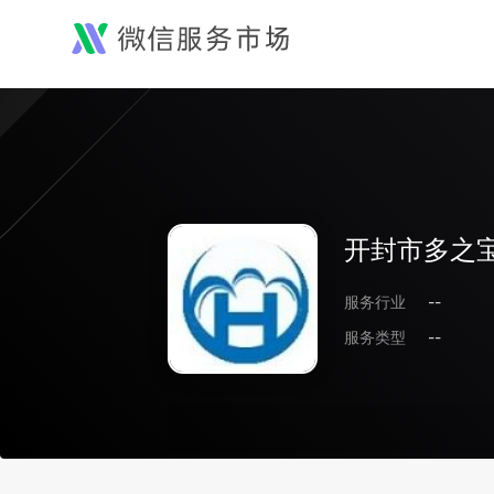
开封市多之
服务行业
--
服务类型
--