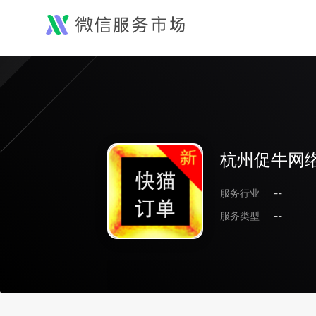
杭州促牛网
服务行业
--
服务类型
--