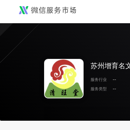
苏州增育名
服务行业
--
服务类型
--