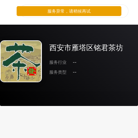
服务异常，请稍候再试
西安市雁塔区铭君茶坊
服务行业
--
服务类型
--