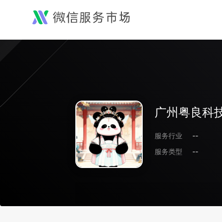
广州粤良科
服务行业
--
服务类型
--