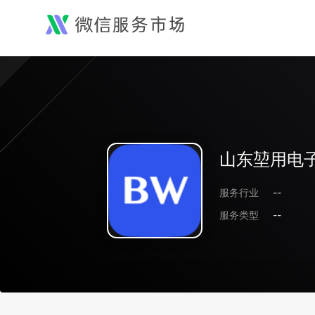
山东堃用电
服务行业
--
服务类型
--