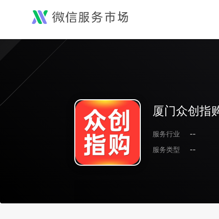
厦门众创指
服务行业
--
服务类型
--